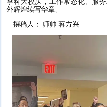
季科大校庆，工作常态化、服务
外辉煌续写华章。
撰稿人： 师帅 蒋方兴