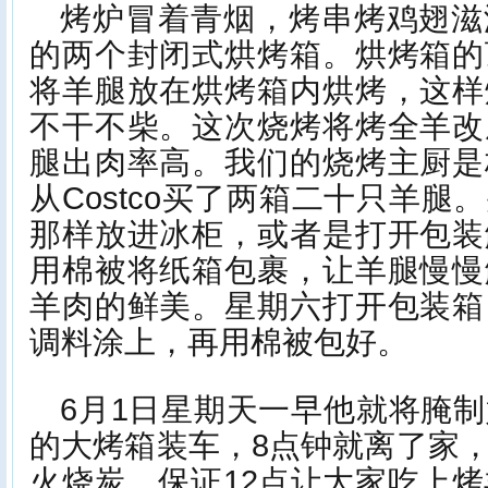
烤炉冒着青烟，烤串烤鸡翅滋
的两个封闭式烘烤箱。烘烤箱的
将羊腿放在烘烤箱内烘烤，这样
不干不柴。这次烧烤将烤全羊改
腿出肉率高。我们的烧烤主厨是
从Costco买了两箱二十只羊
那样放进冰柜，或者是打开包装
用棉被将纸箱包裹，让羊腿慢慢
羊肉的鲜美。星期六打开包装箱
调料涂上，再用棉被包好。
6月1日星期天一早他就将腌
的大烤箱装车，8点钟就离了家
火烧炭，保证12点让大家吃上烤