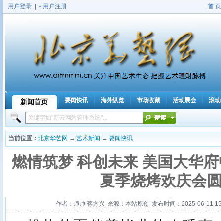
用户登录
|
用户注册
首 页
要闻快讯
海外纵览
市场收藏
活动展会
滚动
新闻首页
|
当前位置：
北京华艺网
→
艺术新闻
→
要闻快讯
燃情筑梦 科创未来 美国大华
夏季烧烤欢庆会
作者：师帅 蒋方兴 来源：本站原创 发布时间：2025-06-11 15:5