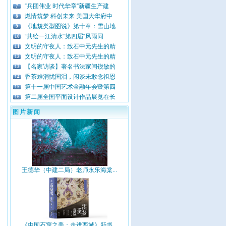
“兵团伟业 时代华章”新疆生产建
7
燃情筑梦 科创未来 美国大华府中
8
《地貌类型图说》第十章：雪山地
9
“共绘一江清水”第四届“风雨同
10
文明的守夜人：致石中元先生的精
11
文明的守夜人：致石中元先生的精
12
【名家访谈】著名书法家闫锐敏的
13
香茶难消忧国泪，闲谈未敢念祖恩
14
第十一届中国艺术金融年会暨第四
15
第二届全国平面设计作品展览在长
16
图片新闻
王德华（中建二局）老师永乐海棠...
《中国石窟之美：走进西域》新书...