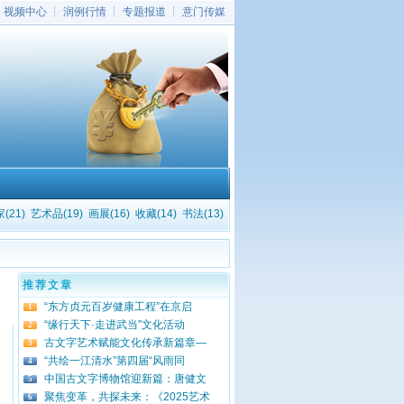
┆
视频中心
┆
润例行情
┆
专题报道
┆
意门传媒
(21)
艺术品(19)
画展(16)
收藏(14)
书法(13)
推荐文章
“东方贞元百岁健康工程”在京启
1
“缘行天下·走进武当”文化活动
2
古文字艺术赋能文化传承新篇章—
3
“共绘一江清水”第四届“风雨同
4
中国古文字博物馆迎新篇：唐健文
5
聚焦变革，共探未来：《2025艺术
6