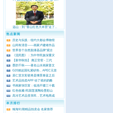
远山：到 “香山红色大本营”走了...
热点新闻
历史与实践：纽约大都会博物馆
1
山间有清音——画家卢建绪作品
2
世界首个自然胎漆器品牌“观古
3
《流民图》：为中华民族深重灾
4
【新华秋拍】 雍正官窑 - 三代
5
墨韵千秋——著名山水画家姜文
6
G20掀起国礼紫砂热，APEC元首
7
居仁堂京彩瓷将是继景泰蓝之后
8
艺术品拍卖APP 动了谁的奶酪
9
书画家张巨富：临池不辍三十载
10
红色收藏-民国莲溪陶绘墨彩山
11
高冷艺术品变亲民，艺术电商成
12
本月排行
翰海91期精品拍卖会 名家推荐
1