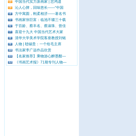
中国当代实力派画家 | 悲鸿遗
2
沁人心脾，回味悠长——“中国
3
方中寓圆，刚柔相济——著名书
4
书画家张巨富：临池不辍三十载
5
于百龄、蔡丰名、蔡淑珠、曾佳
6
喜迎十九大 中国当代艺术大家
7
清华大学美术学院客座教授刘铭
8
人物 | 嵇锡贵：一个给毛主席
9
书法家李广远作品欣赏
10
【名家推荐】乘物游心醉墨酣—
11
《书画艺术报》71期专刊人物—
12