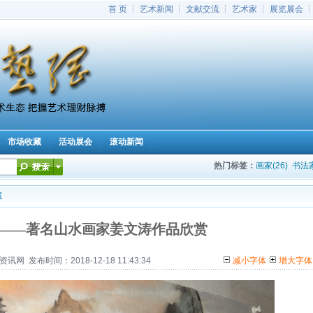
首 页
┆
艺术新闻
┆
文献交流
┆
艺术家
┆
展览展会
市场收藏
活动展会
滚动新闻
热门标签：
画家(26)
书法家
藏
——著名山水画家姜文涛作品欣赏
 发布时间：2018-12-18 11:43:34
减小字体
增大字体