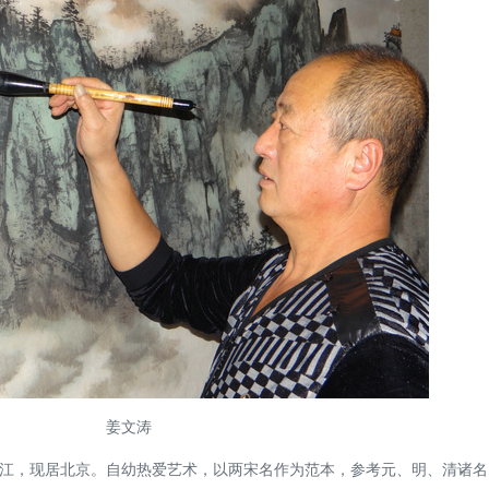
姜文涛
黑龙江，现居北京。自幼热爱艺术，以两宋名作为范本，参考元、明、清诸名