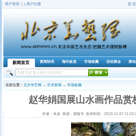
用户登录
|
用户注册
首 页
要闻快讯
海外纵览
市场收藏
活动展会
滚动
新闻首页
|
当前位置：
北京华艺网
→
艺术新闻
→
市场收藏
赵华娟国展山水画作品赏
作者：佚名 来源：搜狐号 发布时间：2023-11-07 21:03: