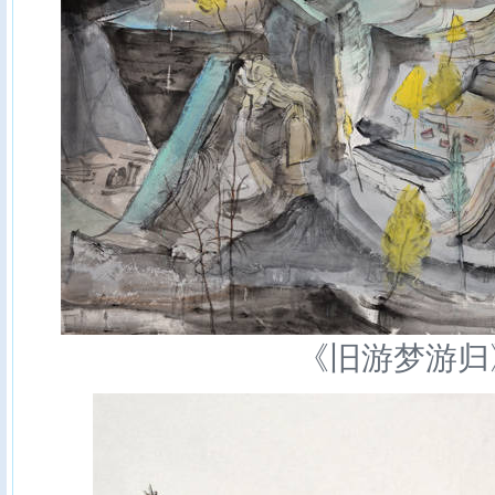
《旧游梦游归