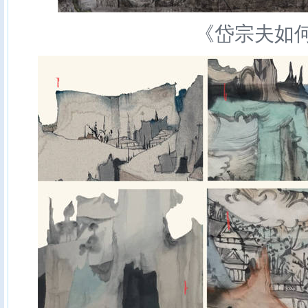
《岱宗夫如