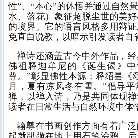
性”、“本心”的体悟并通过自然
水、落花）象征超脱尘世的美好
的境界。它的语言风格多用辩证
免直白说教，以暗示引发读者自
禅诗还涵盖古今中外作品，经
佛祖释迦牟尼的《诞生偈》中
尊。”彰显佛性本源；释绍昙《
月，夏有凉风冬有雪。”倡导平
禅，以禅入诗，乃是共同体现禅
读者在日常生活与自然环境中体
翰尊在书画创作方面有着广泛
起就趴跪在地上用石笔涂鸦，后