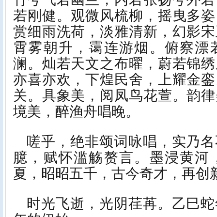
若刚健。观微风梳柳，摇曳多姿
赏细雨洗荷，淡雅清新，幻影宋
霄雾朝升，霭连游烟。俯察漂
澜。灿若天文之布曜，蔚若锦绣
亦喜亦欢，下煌民舍，上耀金銮
关。具象美，阅凤鸟花萱。韵律
境美，醉渔舟唱晚。
嗟乎，绝非颂词咏唱，实乃名
臆，赋怀滥觞赘言。墨浸黄河
夏，昭昭五千，古今奇才，再创
时光飞逝，光阴荏苒。乙巳蛇