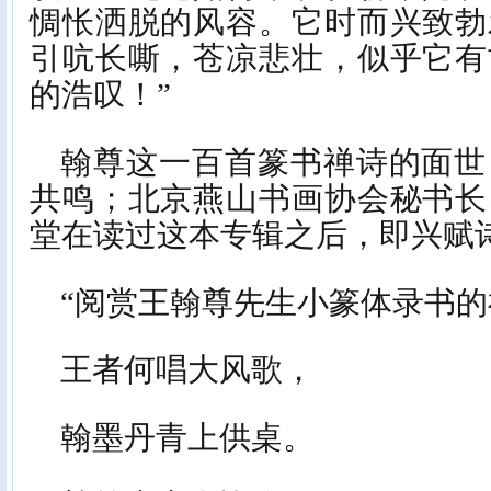
惆怅洒脱的风容。它时而兴致勃
引吭长嘶，苍凉悲壮，似乎它有
的浩叹！”
翰尊这一百首篆书禅诗的面世
共鸣；北京燕山书画协会秘书长
堂在读过这本专辑之后，即兴赋
“阅赏王翰尊先生小篆体录书
王者何唱大风歌，
翰墨丹青上供桌。