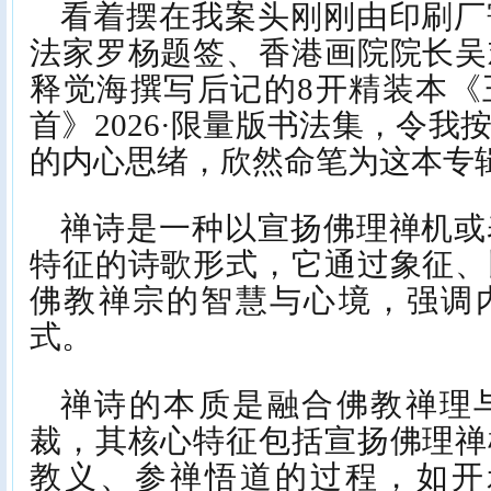
看着摆在我案头刚刚由印刷厂
法家罗杨题签、香港画院院长吴
释觉海撰写后记的8开精装本《
首》2026·限量版书法集，令
的内心思绪，欣然命笔为这本专
禅诗是一种以宣扬佛理禅机或
特征的诗歌形式，它通过象征、
佛教禅宗的智慧与心境，强调
式。
禅诗的本质是融合佛教禅理
裁，其核心特征包括宣扬佛理禅
教义、参禅悟道的过程，如开