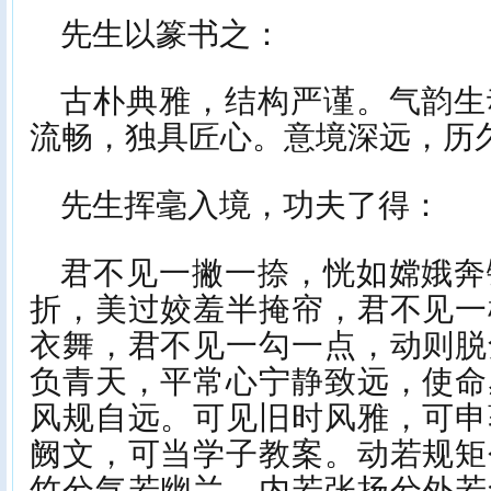
先生以篆书之：
古朴典雅，结构严谨。气韵生
流畅，独具匠心。意境深远，历
先生挥毫入境，功夫了得：
君不见一撇一捺，恍如嫦娥奔
折，美过姣羞半掩帘，君不见一
衣舞，君不见一勾一点，动则脱
负青天，平常心宁静致远，使命
风规自远。可见旧时风雅，可申
阙文，可当学子教案。动若规矩
竹兮气若幽兰，内若张扬兮外若