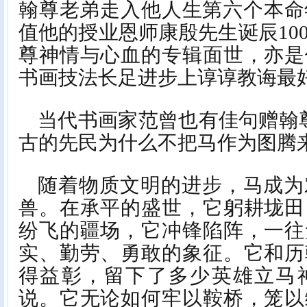
翰尊老弟走入他人生第六个本命
值他的授业恩师康殷先生诞辰10
尊神情与心血的专辑面世，亦是
书画技法长足进步上谆谆教诲最
当代书画家范曾也有佳句赠翰
古的先民为什么不把马作为图腾
随着物质文明的进步，马成为
兽。在承平的盛世，它躬耕垅田
纷飞的疆场，它冲锋陷阵，一往
实、勤劳、勇敢的象征。它和历
得益彰，留下了多少英雄立马
说。它无论如何牢以鞍桥，笼以