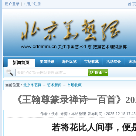
用户登录
|
用户注册
首 页
要闻快讯
海外纵览
市场收藏
活动展会
滚动
新闻首页
|
当前位置：
北京华艺网
→
艺术新闻
→
市场收藏
《王翰尊篆录禅诗一百首》20
作者：佚名 来源：本站整理 发布时间：2025-12-18 17:43:
若将花比人间事，便