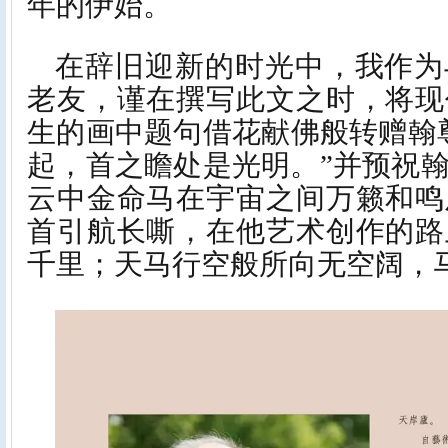
年的伊始。
在辞旧迎新的时光中，我作为
老友，谨在撰写此文之时，将现
生的画中题句借花献佛般转赠翰
起，首之瞻处是光明。”并预祝
云中金命马在宇宙之间万籁和鸣
首引航长嘶，在他艺术创作的路
千里；天马行空般所向无空阔，