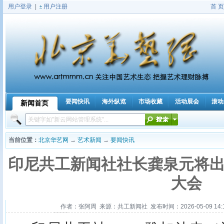
用户登录
|
用户注册
首 页
要闻快讯
海外纵览
市场收藏
活动展会
滚动
新闻首页
|
当前位置：
北京华艺网
→
艺术新闻
→
要闻快讯
印尼共工新闻社社长龚泉元将
大会
作者：张阿周 来源：共工新闻社 发布时间：2026-05-09 14:1