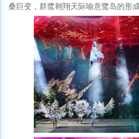
桑巨变，群鹭翱翔天际喻意鹭岛的形