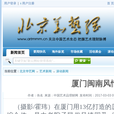
用户登录
|
用户注册
首 页
要闻快讯
海外纵览
市场收藏
活动展会
滚动
新闻首页
|
当前位置：
北京华艺网
→
艺术新闻
→
滚动新闻
厦门闽南风
作者：佚名 来源：中国艺术品理财网 发布时间：2017-03-03 09:
（摄影/霍玮）在厦门用13亿打造