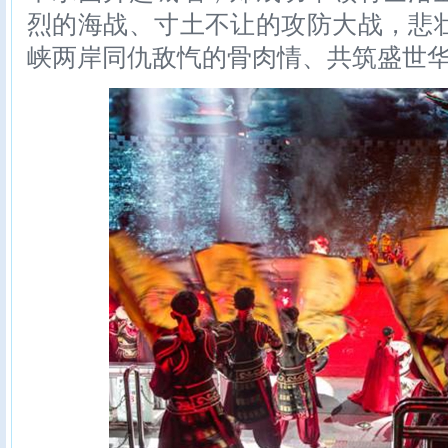
烈的海战、寸土不让的攻防大战，悲
峡两岸同仇敌忾的骨肉情、共筑盛世