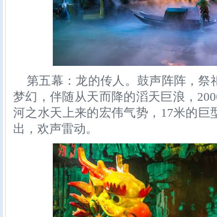
第五幕：龙的传人。鼓声阵阵，祭
梦幻，伴随从天而降的滔天巨浪，20
河之水天上来的宏伟气势，17米的巨
出，欢声雷动。