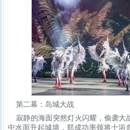
第二幕：岛城大战
寂静的海面突然灯火闪耀，偷袭大
中水面升起城墙，郑成功率领将士浴