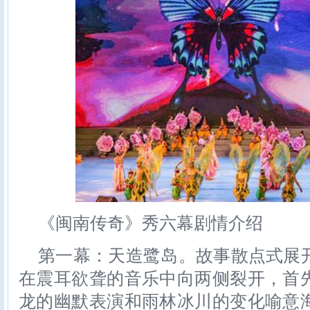
《闽南传奇》秀六幕剧情介绍
第一幕：天造鹭岛。故事散点式展
在震耳欲聋的音乐中向两侧裂开，首
龙的幽默表演和雨林冰川的变化喻意