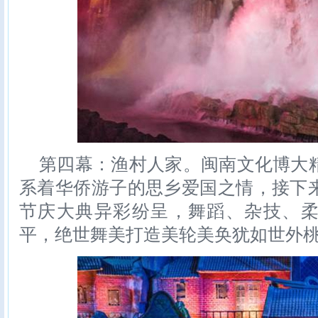
第四幕：渔村人家。闽南文化博大
系着华侨游子的思乡爱国之情，接下
节庆大典异彩纷呈，舞蹈、杂技、
平，绝世舞美打造美轮美奂犹如世外