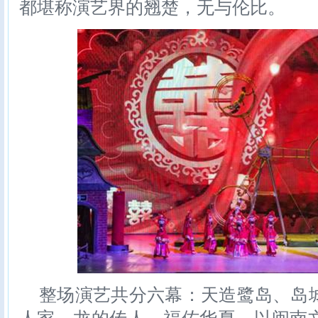
都堪称演艺界的翘楚，无与伦比。
整场演艺共分六幕：天造鹭岛、岛