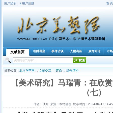
用户登录
|
用户注册
首 页
理财讲座
事件访谈
人物访谈
展览评论
市场
文献首页
|
|
|
|
|
|
当前位置：
北京华艺网
→
文献交流
→
评论
→
综合评论
【美术研究】马瑞青：在欣赏
（七）
作者：佚名 来源：本站整理 发布时间：2024-04-12 14:45: