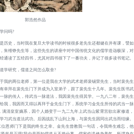
郭浩然作品
学问吗?
是历史，当时我在复旦大学读书的时候很多老先生还都健在并有课，譬如
，朱维铮先生等，这些先生的讲座中对中国传统文化的儒学造诣极深，对
经通读了五经四书，尤其对四书很下了一番功夫，并记了很多读书笔记。
道学研究，儒道之间怎么取舍?
于我的两位老师，第一位是我在大学的武术老师裴锡荣先生，当时裴先生
有幸拜在裴先生门下并成为入室弟子，跟了裴先生十几年。裴先生医书武
一脉的传人，传武当一脉道法，我因裴先生得其学。一九八二年，裴先生
给我，我因而又得以再拜于金先生门下，系统学习金先生所传的武当一脉
，满清皇室嫡系，因个人婚变于一九二九年上武当山紫霄宫欲出家修道，
学习武当道法武功。后因战乱下山到上海，与裴先生因同出武当而结缘。
二位恩师门下是我的终生之幸。金先生曾教我一句话，令我终生难忘，他
贤书是正理!我由是而知儒道从不曾分离，儒家也讲修身养气，所谓身在