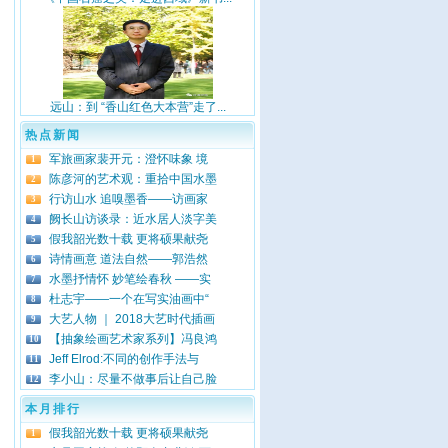
远山：到 “香山红色大本营”走了...
热点新闻
军旅画家裴开元：澄怀味象 境
1
陈彦河的艺术观：重拾中国水墨
2
行访山水 追嗅墨香——访画家
3
阙长山访谈录：近水居人淡字美
4
假我韶光数十载 更将硕果献尧
5
诗情画意 道法自然——郭浩然
6
水墨抒情怀 妙笔绘春秋 ——实
7
杜志宇——一个在写实油画中“
8
大艺人物 ｜ 2018大艺时代插画
9
【抽象绘画艺术家系列】冯良鸿
10
Jeff Elrod:不同的创作手法与
11
李小山：尽量不做事后让自己脸
12
本月排行
假我韶光数十载 更将硕果献尧
1