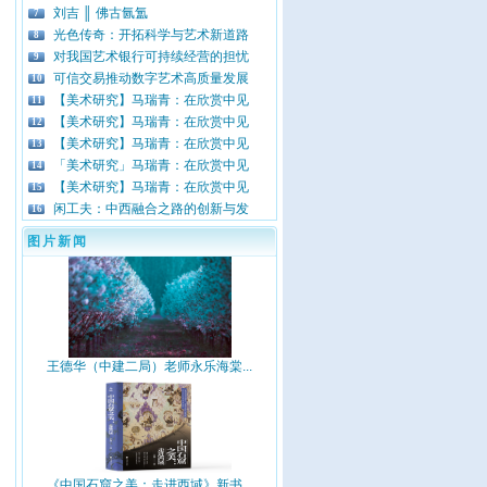
刘吉 ║ 佛古氤氲
7
光色传奇：开拓科学与艺术新道路
8
对我国艺术银行可持续经营的担忧
9
可信交易推动数字艺术高质量发展
10
【美术研究】马瑞青：在欣赏中见
11
【美术研究】马瑞青：在欣赏中见
12
【美术研究】马瑞青：在欣赏中见
13
「美术研究」马瑞青：在欣赏中见
14
【美术研究】马瑞青：在欣赏中见
15
闲工夫：中西融合之路的创新与发
16
图片新闻
王德华（中建二局）老师永乐海棠...
《中国石窟之美：走进西域》新书...