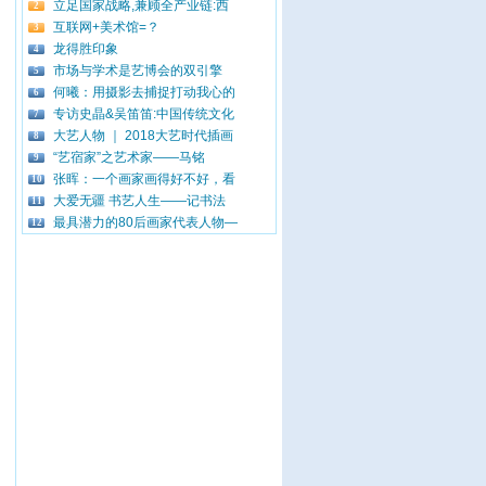
立足国家战略,兼顾全产业链:西
2
互联网+美术馆=？
3
龙得胜印象
4
市场与学术是艺博会的双引擎
5
何曦：用摄影去捕捉打动我心的
6
专访史晶&吴笛笛:中国传统文化
7
大艺人物 ｜ 2018大艺时代插画
8
“艺宿家”之艺术家——马铭
9
张晖：一个画家画得好不好，看
10
大爱无疆 书艺人生——记书法
11
最具潜力的80后画家代表人物—
12