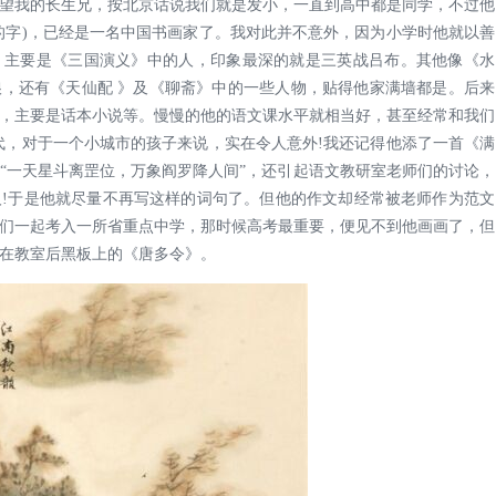
望我的长生兄，按北京话说我们就是发小，一直到高中都是同学，不过他
的字)，已经是一名中国书画家了。我对此并不意外，因为小学时他就以善
，主要是《三国演义》中的人，印象最深的就是三英战吕布。其他像《水
，还有《天仙配 》及《聊斋》中的一些人物，贴得他家满墙都是。后来
，主要是话本小说等。慢慢的他的语文课水平就相当好，甚至经常和我们
代，对于一个小城市的孩子来说，实在令人意外!我还记得他添了一首《满
“一天星斗离罡位，万象阎罗降人间”，还引起语文教研室老师们的讨论，
!于是他就尽量不再写这样的词句了。但他的作文却经常被老师作为范文
们一起考入一所省重点中学，那时候高考最重要，便见不到他画画了，但
在教室后黑板上的《唐多令》。