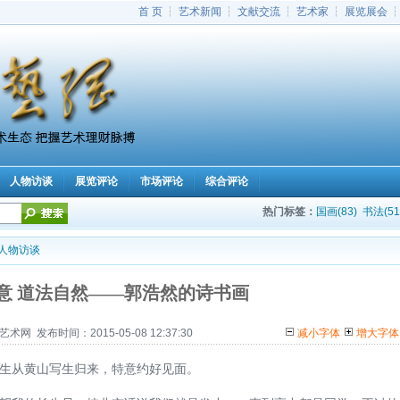
首 页
┆
艺术新闻
┆
文献交流
┆
艺术家
┆
展览展会
人物访谈
展览评论
市场评论
综合评论
|
|
|
|
热门标签：
国画(83)
书法(51
人物访谈
意 道法自然——郭浩然的诗书画
 发布时间：2015-05-08 12:37:30
减小字体
增大字体
生从黄山写生归来，特意约好见面。