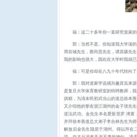
福：这二十多年你一直研究道家的
郭：当然不是。你知道我大学读的
周谷城先生，蔡尚思先生，谭其骧先生
我的影响也很大，因此在大学时我就已
福：可是你却在八九十年代转向了
郭：我对道家学说感兴趣其实来源
是复旦大学体育教研室的特聘教师，我
俱精，为清末民初武当山的道总徐本善
又介绍他的挚友浙江湖州的金子弢先生
道法武功。金先生本名爱新觉罗.溥寰
并拜徐本善道总大弟子李合林先生为师
解放后金先生隐居于湖州。得以拜在
说，自古从没有不忠不孝的神仙，读圣