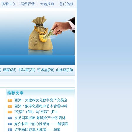
┆
视频中心
┆
润例行情
┆
专题报道
┆
意门传媒
)
画家(25)
书法家(21)
艺术品(20)
山水画(18)
推荐文章
西沐：为建构文化数字资产交易全
1
西沐：数字化进程中艺术管理学科
2
“充满”（Fill）与“空洞”（Em
3
立足国家战略,兼顾全产业链:西沐
4
媒介材料中的心性感知 ——解读袁
5
诗书画印瓷集大成者——华奎
6