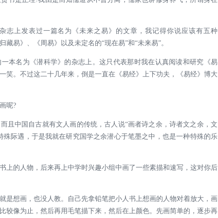
杂志上发表过一篇名为《未来之易》的文章，我记得你说应该有五种
藏易》、《周易》以及未定名的“现在易”和“未来易”。
的一本名为《潜科学》的杂志上。这只代表那时我在认真阅读和研究《易
一笑。不过这二十几年来，倒是一直在《易经》上下功夫，《易经》博大
画呢?
而且中国自古就有文人画的传统，古人说“画者诗之余，诗者文之余，文
特殊际遇，于是我就在研究国学之余潜心于笔墨之中，也是一种特殊的乐
书上的人物，后来再上中学时兴趣小组中画了一些素描和速写，这对你后
就是想画，也没人教。自己先拿铅笔把小人书上想画的人物对着放大，画
比较像为止，然后再用毛笔描下来，然后在上颜色。先画简单的，逐步再